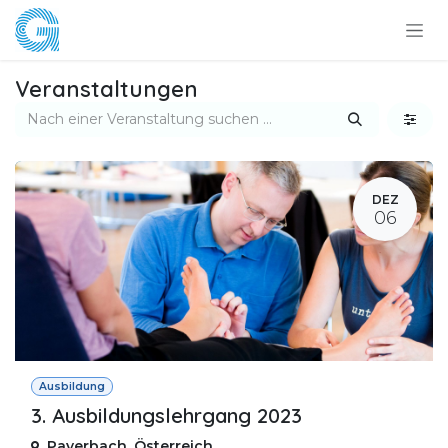
Zum Inhalt springen
Veranstaltungen
DEZ
06
Ausbildung
3. Ausbildungslehrgang 2023
Payerbach
,
Österreich