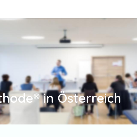
dung
PraktikerInnen
Über uns
Veranstaltungen
T
thode® in Österreich