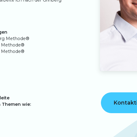
arbeite ich nach der Grinberg
gen
berg Methode®
rg Methode®
rg Methode®
leite
Kontakt
n Themen wie: