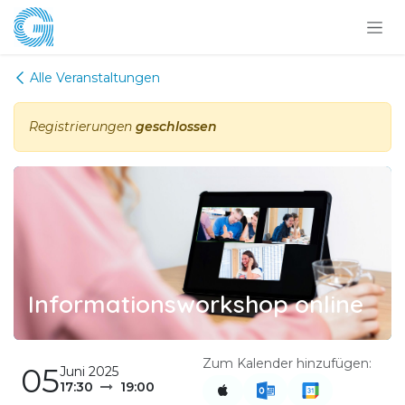
Zum Inhalt springen
Alle Veranstaltungen
Registrierungen
geschlossen
Informationsworkshop online
Zum Kalender hinzufügen:
05
Juni 2025
17:30
19:00