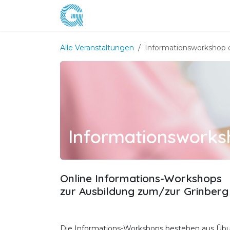
Zum Inhalt springen
Home
Grinberg Methode
Ausbil
Alle Veranstaltungen
Informationsworkshop 
Informationsworks
Online Informations-Workshops
zur Ausbildung zum/zur Grinberg 
Die Informations-Workshops bestehen aus Übu