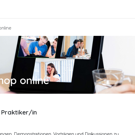
dung
PraktikerInnen
Über uns
Veranstaltungen
T
online
hop online
Praktiker/in
ngen, Demonstrationen, Vorträgen und Diskussionen zu